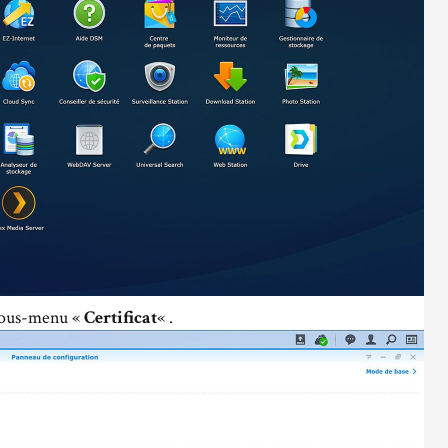
 sous-menu «
Certificat
« .