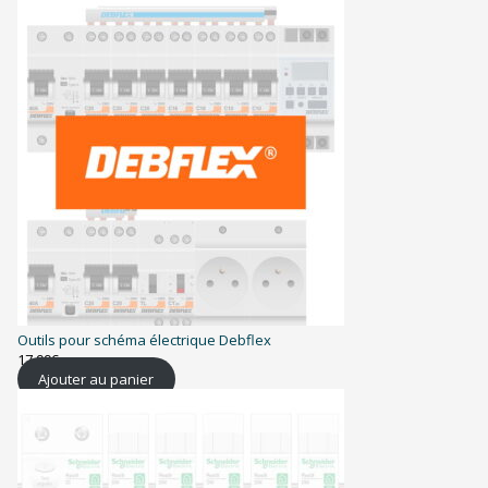
Outils pour schéma électrique Debflex
17,99
€
Ajouter au panier