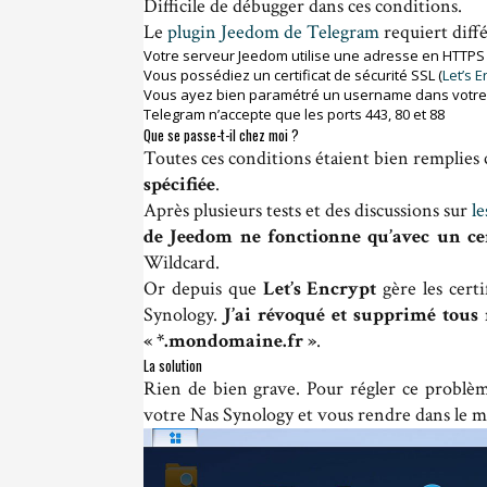
Difficile de débugger dans ces conditions.
Le
plugin Jeedom de Telegram
requiert diffé
Votre serveur Jeedom utilise une adresse en HTTPS
Vous possédiez un certificat de sécurité SSL (
Let’s E
Vous ayez bien paramétré un username dans votre 
Telegram n’accepte que les ports 443, 80 et 88
Que se passe-t-il chez moi ?
Toutes ces conditions étaient bien remplies
spécifiée
.
Après plusieurs tests et des discussions sur
l
de Jeedom ne fonctionne qu’avec un cer
Wildcard.
Or depuis que
Let’s Encrypt
gère les certi
Synology.
J’ai révoqué et supprimé tous m
« *.mondomaine.fr »
.
La solution
Rien de bien grave. Pour régler ce problèm
votre Nas Synology et vous rendre dans le 